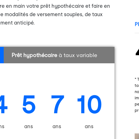
e en main votre prêt hypothécaire et faire en
de modalités de versement souples, de taux
ement anticipé.
Prêt hypothécaire
à taux variable
* 
ta
4
5
7
10
no
im
pe
pr
ns
ans
ans
ans