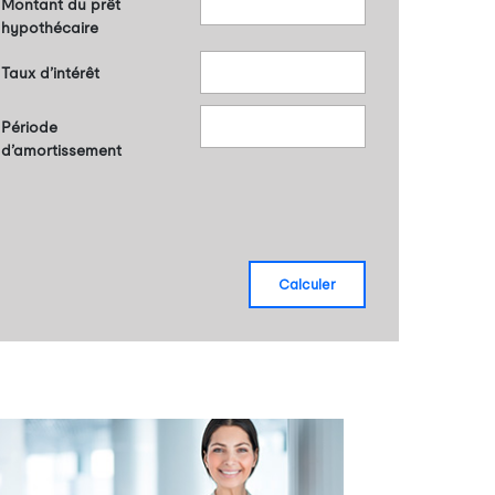
Montant du prêt
hypothécaire
Taux d’intérêt
Période
d’amortissement
calculer