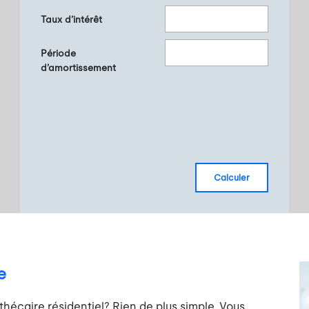
Taux d’intérêt
Période
d’amortissement
calculer
e
hécaire résidentiel? Rien de plus simple. Vous