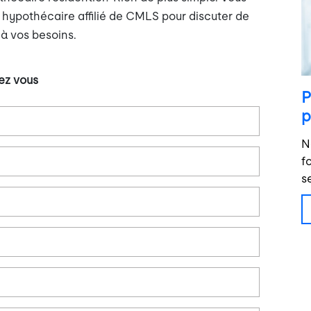
 hypothécaire affilié de CMLS pour discuter de
 à vos besoins.
ez vous
P
p
N
f
s