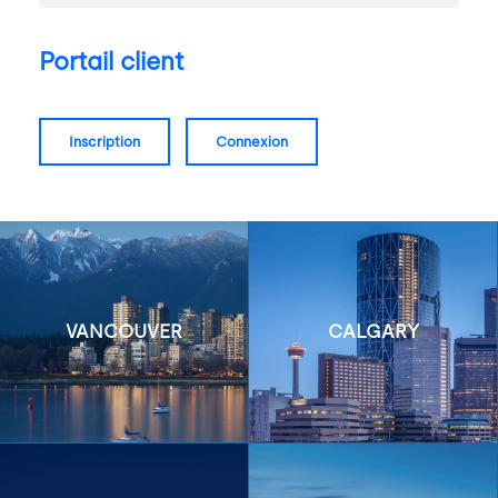
Portail client
inscription
connexion
VANCOUVER
CALGARY